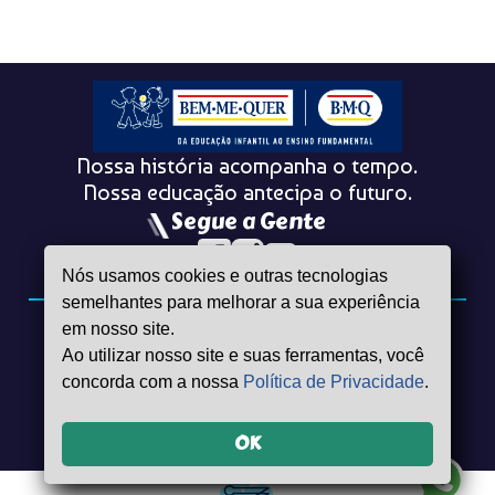
Nossa história acompanha o tempo.
Nossa educação antecipa o futuro.
Segue a Gente
Nós usamos cookies e outras tecnologias
semelhantes para melhorar a sua experiência
em nosso site.
Nossos Contatos
Ao utilizar nosso site e suas ferramentas, você
(81) 99956-0271
(81) 99956–0288
concorda com a nossa
Política de Privacidade
.
secretaria.1@escolabemmequer.com
secretaria.2@escolabemmequer.com
R. Faustino Pôrto, 151 - Boa Viagem, Recife - PE
OK
R. Faustino Pôrto, 590 - Boa Viagem, Recife - PE